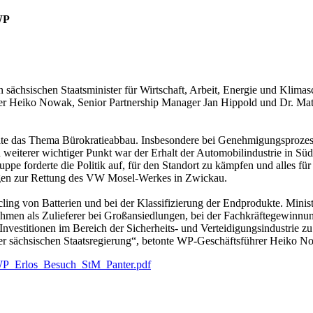
WP
sächsischen Staatsminister für Wirtschaft, Arbeit, Energie und Klimas
r Heiko Nowak, Senior Partnership Manager Jan Hippold und Dr. Matt
elte das Thema Bürokratieabbau. Insbesondere bei Genehmigungsprozes
n weiterer wichtiger Punkt war der Erhalt der Automobilindustrie in Sü
e forderte die Politik auf, für den Standort zu kämpfen und alles für
ngen zur Rettung des VW Mosel-Werkes in Zwickau.
g von Batterien und bei der Klassifizierung der Endprodukte. Minister
men als Zulieferer bei Großansiedlungen, bei der Fachkräftegewinnu
nvestitionen im Bereich der Sicherheits- und Verteidigungsindustrie z
er sächsischen Staatsregierung“, betonte WP-Geschäftsführer Heiko N
WP_Erlos_Besuch_StM_Panter.pdf